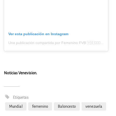
Ver esta publicación en Instagram
Una publicación compartida por Femenino FVB 🇻🇪⛹🏽‍♀️ (@femeninofvb)
Noticias Venevision.
Etiquetas:
Mundial
femenino
Baloncesto
venezuela