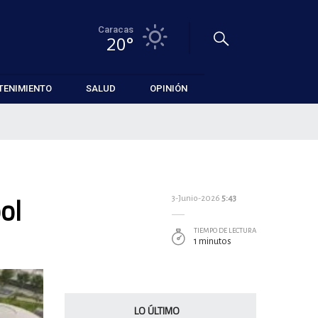
Caracas
20°
TENIMIENTO
SALUD
OPINIÓN
ol
3-Junio-2026
5:43
TIEMPO DE LECTURA
1 minutos
LO ÚLTIMO