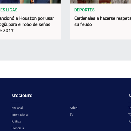
ES LIGAS
DEPORTES
ncionó a Houston por usar
Cardenales a hacerse respeta
ogía para el robo de señas
su feudo
e 2017
SECCIONES
S
Nacional
Salud
Tr
Internacional
TV
T
Política
Po
Economía