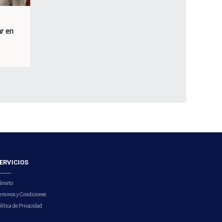
r en
ERVICIOS
ánsito
érminos y Condiciones
lítica de Privacidad