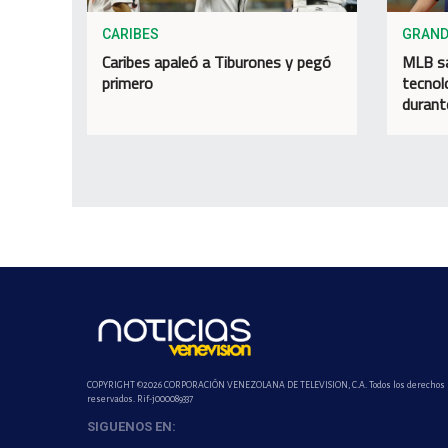
CARIBES
GRAND
Caribes apaleó a Tiburones y pegó
MLB sa
primero
tecnol
durant
COPYRIGHT ©2026 CORPORACIÓN VENEZOLANA DE TELEVISION, C.A. Todos los derechos
reservados. Rif-j000089337
SIGUENOS EN: