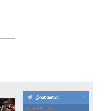
@noticierovv
Tweets por el @noticierovv.