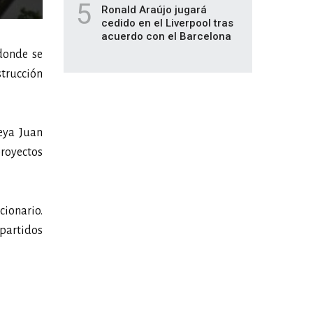
5
Ronald Araújo jugará
cedido en el Liverpool tras
acuerdo con el Barcelona
donde se
strucción
eya Juan
proyectos
cionario.
 partidos