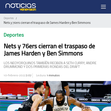
Deportes
/
Nets y 76ers cierran el traspaso de James Harden y Ben Simmons
Deportes
Nets y 76ers cierran el traspaso de
James Harden y Ben Simmons
LOS NEOYORQUINOS TAMBÍÉN RECIBEN A SETH CURRY, ANDRE
DRUMMOND Y DOS PRIMERAS RONDAS DEL DRAFT
10-Febrero-2022
3:07
Lectura:
1 minutos