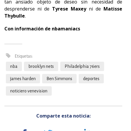
tan ansiado objeto de deseo sin necesidad de
desprenderse ni de
Tyrese
Maxey
ni de
Matisse
Thybulle
.
Con información de nbamaniacs
Etiquetas:
nba
brooklyn nets
Philadelphia 76ers
james harden
Ben Simmons
deportes
noticiero venevision
Comparte esta noticia: