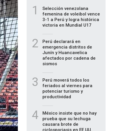
1
Selección venezolana
femenina de voleibol vence
3-1 a Perú y logra histórica
victoria en Mundial U17
2
Perú declarará en
emergencia distritos de
Junín y Huancavelica
afectados por cadena de
sismos
3
Perú moverá todos los
feriados al viernes para
potenciar turismo y
productividad
4
México insiste que no hay
prueba que su lechuga
causara brote de
ciclosporiasis en EE.UU.