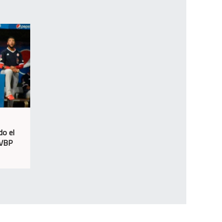
do el
LVBP