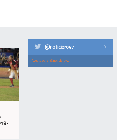
@noticierovv
Tweets por el @noticierovv.
ó
019-