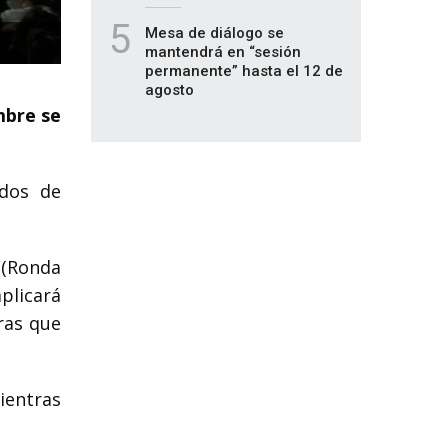
5
Mesa de diálogo se
mantendrá en “sesión
permanente” hasta el 12 de
agosto
mbre se
ados de
 (Ronda
plicará
tras que
ientras