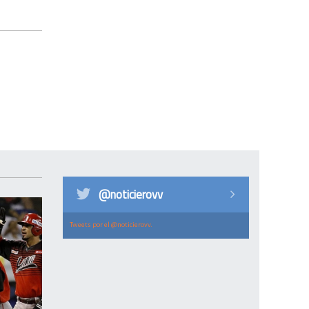
@noticierovv
Tweets por el @noticierovv.