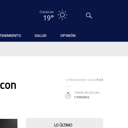
Caracas
19°
TENIMIENTO
SALUD
OPINIÓN
 con
17-Noviembre-2020
8:50
TIEMPO DE LECTURA
1 minutos
LO ÚLTIMO