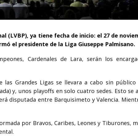
l (LVBP), ya tiene fecha de inicio: el 27 de novie
ormó el presidente de la Liga Giuseppe Palmisano.
ampeones, Cardenales de Lara, serán los encarg
 las Grandes Ligas se llevara a cabo sin público
a) y, unos playoffs en solo cuatro sedes. Esto se a
l será disputada entre Barquisimeto y Valencia. Mien
nformada por Bravos, Caribes, Leones y Tiburones, m
ntal.