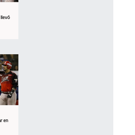
llevó
r en