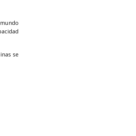
l mundo
pacidad
linas se