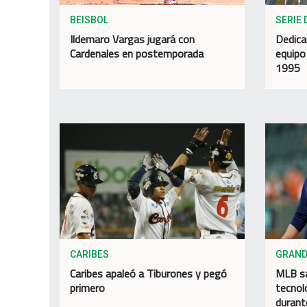
BEISBOL
SERIE 
Ildemaro Vargas jugará con
Dedica
Cardenales en postemporada
equipo
1995
CARIBES
GRAND
Caribes apaleó a Tiburones y pegó
MLB sa
primero
tecnol
durant