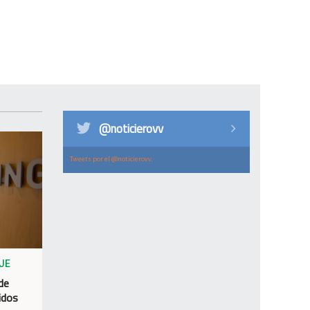
@noticierovv
Tweets por el @noticierovv.
JE
 de
idos