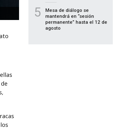
5
Mesa de diálogo se
mantendrá en “sesión
permanente” hasta el 12 de
agosto
ato
ellas
 de
s,
aracas
los