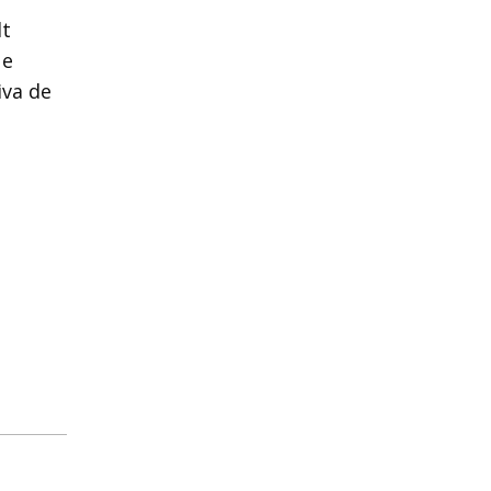
lt
ue
iva de