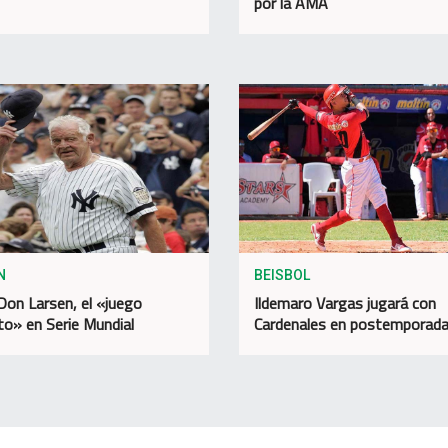
por la AMA
N
BEISBOL
Don Larsen, el «juego
Ildemaro Vargas jugará con
to» en Serie Mundial
Cardenales en postemporad