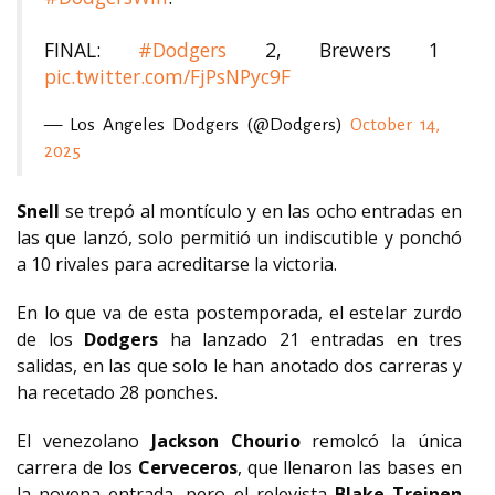
FINAL:
#Dodgers
2, Brewers 1
pic.twitter.com/FjPsNPyc9F
— Los Angeles Dodgers (@Dodgers)
October 14,
2025
Snell
se trepó al montículo y en las ocho entradas en
las que lanzó, solo permitió un indiscutible y ponchó
a 10 rivales para acreditarse la victoria.
En lo que va de esta postemporada, el estelar zurdo
de los
Dodgers
ha lanzado 21 entradas en tres
salidas, en las que solo le han anotado dos carreras y
ha recetado 28 ponches.
El venezolano
Jackson Chourio
remolcó la única
carrera de los
Cerveceros
, que llenaron las bases en
la novena entrada, pero el relevista
Blake Treinen