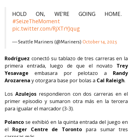
HOLD ON, WE’RE GOING HOME.
#SeizeTheMoment
pic.twitter.com/RjXTrYJqug
— Seattle Mariners (@Mariners)
October 14, 2025
Rodríguez
conectó su tablazo de tres carreras en la
primera entrada, luego de que el novato
Trey
Yesavage
embasara por pelotazo a
Randy
Arozarena
y otorgara base por bolas a
Cal Raleigh
.
Los
Azulejos
respondieron con dos carreras en el
primer episodio y sumaron otra más en la tercera
para igualar el marcador (3-3).
Polanco
se exhibió en la quinta entrada del juego en
el
Roger Centre de Toronto
para sumar tres
carreras más.