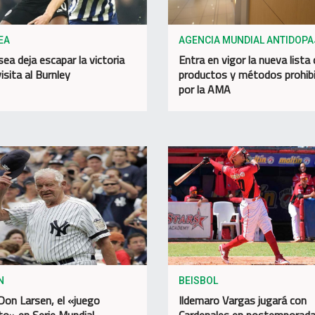
EA
AGENCIA MUNDIAL ANTIDOPA
sea deja escapar la victoria
Entra en vigor la nueva lista
isita al Burnley
productos y métodos prohib
por la AMA
N
BEISBOL
Don Larsen, el «juego
Ildemaro Vargas jugará con
to» en Serie Mundial
Cardenales en postemporad