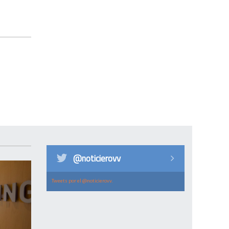
@noticierovv
Tweets por el @noticierovv.