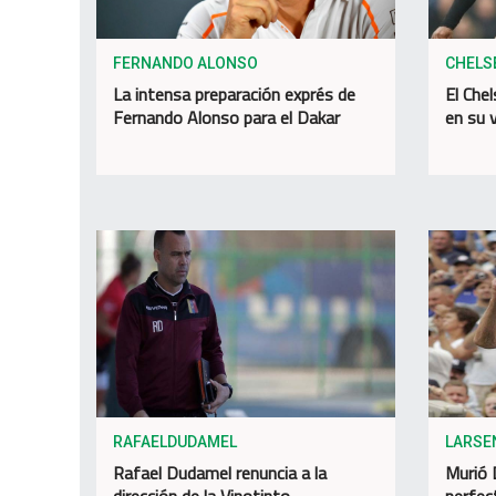
FERNANDO ALONSO
CHELS
La intensa preparación exprés de
El Chel
Fernando Alonso para el Dakar
en su v
RAFAELDUDAMEL
LARSE
Rafael Dudamel renuncia a la
Murió 
dirección de la Vinotinto
perfec