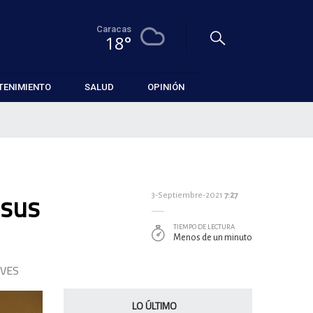
Caracas
18°
TENIMIENTO
SALUD
OPINIÓN
 sus
3-Septiembre-2021
7:27
TIEMPO DE LECTURA
Menos de un minuto
EVES
LO ÚLTIMO