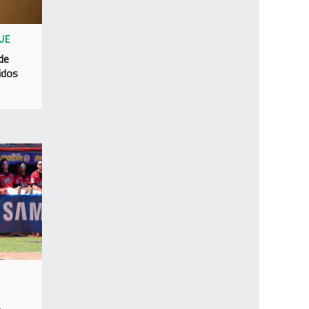
JE
 de
idos
a