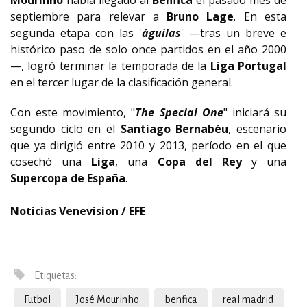
Mourinho
había llegado al
Benfica
el pasado mes de
septiembre para relevar a
Bruno Lage
. En esta
segunda etapa con las '
águilas
' —tras un breve e
histórico paso de solo once partidos en el año 2000
—, logró terminar la temporada de la
Liga Portugal
en el tercer lugar de la clasificación general.
Con este movimiento, "
The Special One
" iniciará su
segundo ciclo en el
Santiago Bernabéu
, escenario
que ya dirigió entre 2010 y 2013, período en el que
cosechó una
Liga
, una
Copa del Rey
y una
Supercopa de España
.
Noticias Venevision / EFE
Etiquetas:
Futbol
José Mourinho
benfica
real madrid