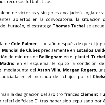
s recursos futbolísticos.
pleno de victorias y sin goles encajados), Inglaterra
ntes abiertos en la convocatoria, la situación
 del huracán, el estratega
Thomas Tuchel
se encue
 la de
Cole Palmer
—un año después de que el juga
l
Mundial de Clubes
precisamente en
Estados Unid
tión de minutos de
Bellingham
en el plantel.
Tuchel
 Madrid
en el esquema, le quitó la condición de 
 el mediapunta del
Aston Villa
,
Morgan Rogers
, un
a codiciada en el mercado de fichajes por el
Chels
mán la designación del árbitro francés
Clément Tu
n referí de "clase E" tras haber sido expulsado por 