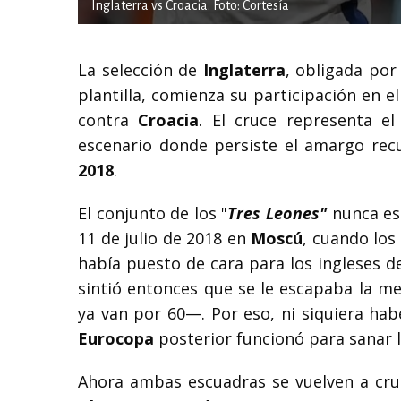
Inglaterra vs Croacia. Foto: Cortesía
La selección de
Inglaterra
, obligada por
plantilla, comienza su participación en e
contra
Croacia
. El cruce representa e
escenario donde persiste el amargo recu
2018
.
El conjunto de los "
Tres Leones"
nunca est
11 de julio de 2018 en
Moscú
, cuando los
había puesto de cara para los ingleses 
sintió entonces que se le escapaba la m
ya van por 60—. Por eso, ni siquiera habe
Eurocopa
posterior funcionó para sanar l
Ahora ambas escuadras se vuelven a cru