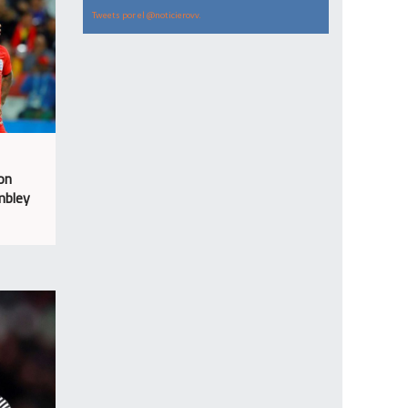
Tweets por el @noticierovv.
on
mbley