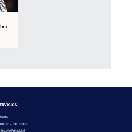
tiro
ERVICIOS
ánsito
érminos y Condiciones
lítica de Privacidad