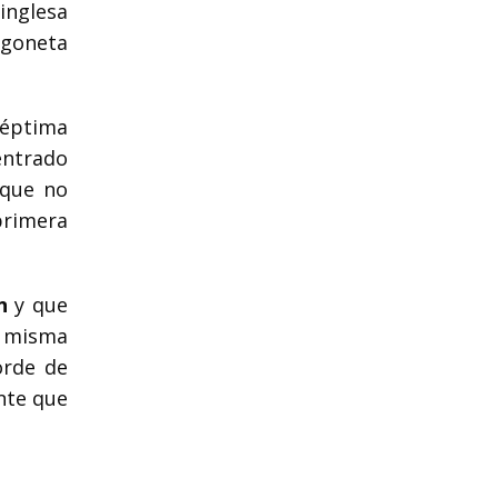
inglesa
rgoneta
séptima
ntrado
 que no
primera
n
y que
a misma
orde de
nte que