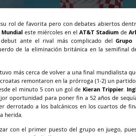
 su rol de favorita pero con debates abiertos dentr
l
Mundial
este miércoles en el
AT&T Stadium
de
Ar
l debut ante el rival más complicado del
Grupo 
erdo de la eliminación británica en la semifinal 
uvo más cerca de volver a una final mundialista qu
 croatas remontaron en la prórroga (1-2) un partido
desde el minuto 5 con un gol de
Kieran Trippier
.
Ing
ejor oportunidad para poner fin a 52 años de sequ
r derrotado a los balcánicos en los cuartos de fina
a herida.
zar con el primer puesto del grupo en juego, pue