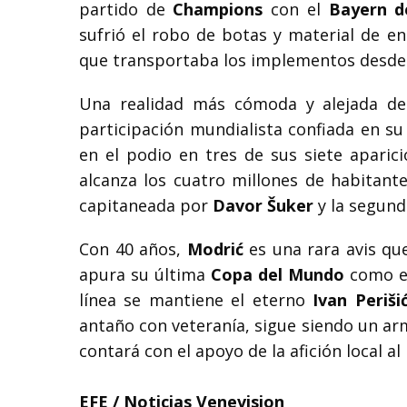
partido de
Champions
con el
Bayern d
sufrió el robo de botas y material de 
que transportaba los implementos desd
Una realidad más cómoda y alejada de
participación mundialista confiada en s
en el podio en tres de sus siete aparic
alcanza los cuatro millones de habitant
capitaneada por
Davor Šuker
y la segun
Con 40 años,
Modrić
es una rara avis qu
apura su última
Copa del Mundo
como el
línea se mantiene el eterno
Ivan Periši
antaño con veteranía, sigue siendo un ar
contará con el apoyo de la afición local al
EFE / Noticias Venevision