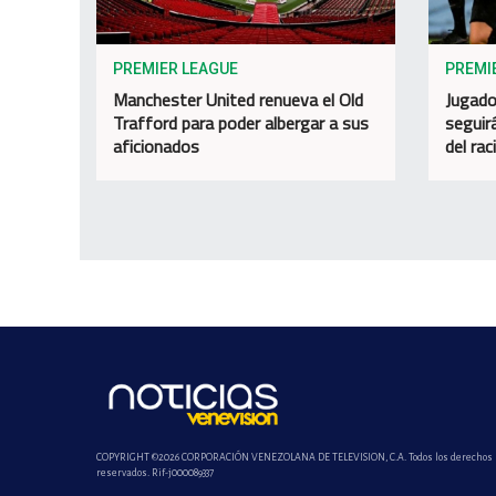
PREMIER LEAGUE
PREMI
Manchester United renueva el Old
Jugado
Trafford para poder albergar a sus
seguir
aficionados
del ra
COPYRIGHT ©2026 CORPORACIÓN VENEZOLANA DE TELEVISION, C.A. Todos los derechos
reservados. Rif-j000089337