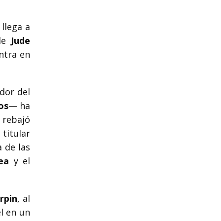
 llega a
 de
Jude
ntra en
dor del
os
— ha
rebajó
titular
a de las
ea
y el
rpin
, al
él en un