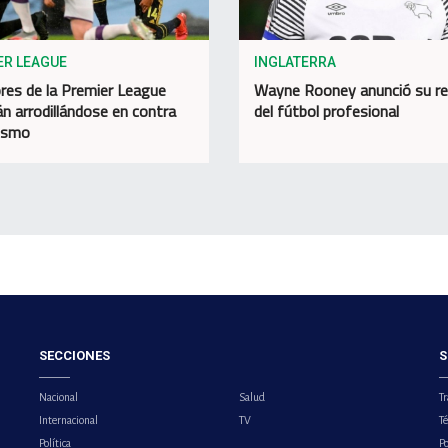
ER LEAGUE
INGLATERRA
res de la Premier League
Wayne Rooney anunció su re
án arrodillándose en contra
del fútbol profesional
cismo
SECCIONES
S
Nacional
Salud
Tr
Internacional
TV
T
Política
Po