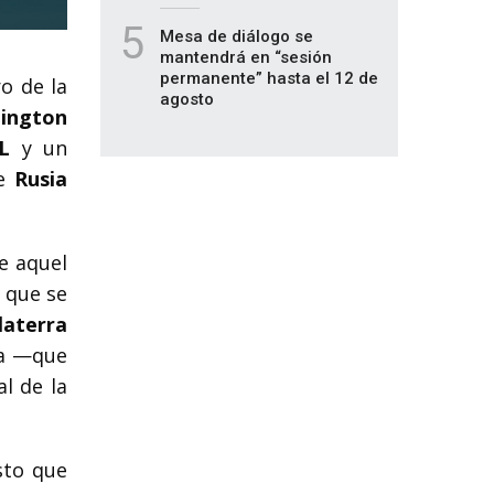
5
Mesa de diálogo se
mantendrá en “sesión
permanente” hasta el 12 de
o de la
agosto
lington
L
y un
de
Rusia
e aquel
 que se
laterra
ía —que
l de la
sto que