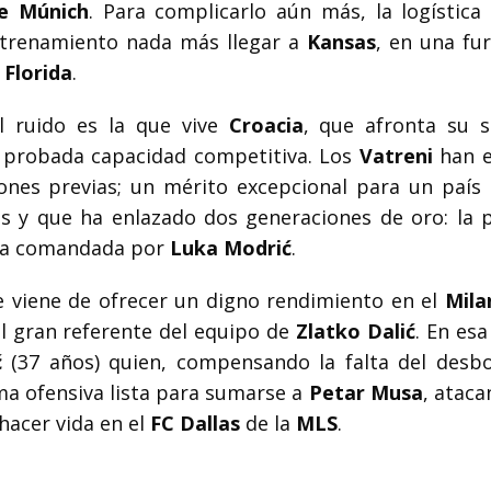
e Múnich
. Para complicarlo aún más, la logística 
entrenamiento nada más llegar a
Kansas
, en una fu
e
Florida
.
l ruido es la que vive
Croacia
, que afronta su 
u probada capacidad competitiva. Los
Vatreni
han e
iones previas; un mérito excepcional para un país
es y que ha enlazado dos generaciones de oro: la 
da comandada por
Luka Modrić
.
e viene de ofrecer un digno rendimiento en el
Mila
 gran referente del equipo de
Zlatko Dalić
. En es
ć
(37 años) quien, compensando la falta del desb
ma ofensiva lista para sumarse a
Petar Musa
, ataca
 hacer vida en el
FC Dallas
de la
MLS
.