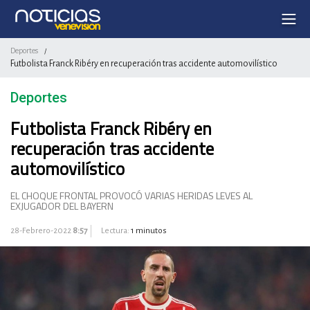
Deportes
/
Futbolista Franck Ribéry en recuperación tras accidente automovilístico
Deportes
Futbolista Franck Ribéry en
recuperación tras accidente
automovilístico
EL CHOQUE FRONTAL PROVOCÓ VARIAS HERIDAS LEVES AL
EXJUGADOR DEL BAYERN
28-Febrero-2022
8:57
Lectura:
1 minutos