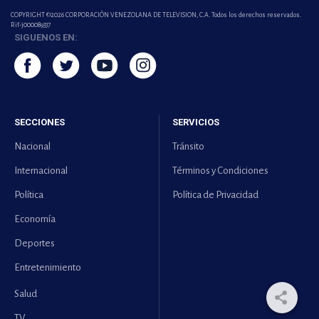
COPYRIGHT ©2026 CORPORACIÓN VENEZOLANA DE TELEVISION, C.A. Todos los derechos reservados.
Rif-j000089337
SIGUENOS EN:
SECCIONES
SERVICIOS
Nacional
Tránsito
Internacional
Términos y Condiciones
Política
Política de Privacidad
Economía
Deportes
Entretenimiento
Salud
TV