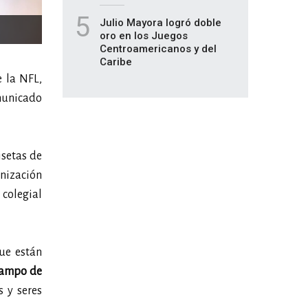
5
Julio Mayora logró doble
oro en los Juegos
Centroamericanos y del
Caribe
e la NFL,
omunicado
isetas de
anización
 colegial
ue están
 campo de
 y seres