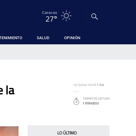
Caracas
27°
TENIMIENTO
SALUD
OPINIÓN
 la
14-Junio-2026
1:04
TIEMPO DE LECTURA
1 minutos
LO ÚLTIMO