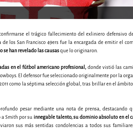
onfirmarse el trágico fallecimiento del exliniero defensivo d
a de los San Francisco 49ers fue la encargada de emitir el c
o se han revelado las causas
que lo originaron.
adas en el fútbol americano profesional,
donde vistió las cam
Cowboys. El defensor fue seleccionado originalmente por la org
011 como la séptima selección global, tras brillar en el ámbito
u profundo pesar mediante una nota de prensa, destacando q
ó a Smith por su
innegable talento, su dominio absoluto en el
iaron sus más sentidas condolencias a todos sus familiares