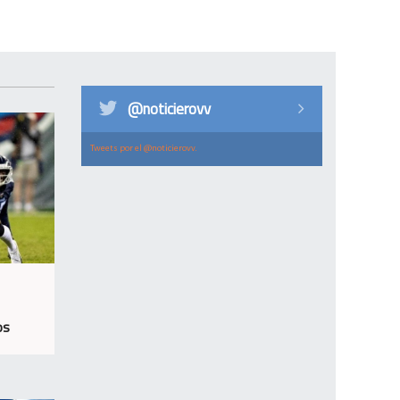
@noticierovv
Tweets por el @noticierovv.
os