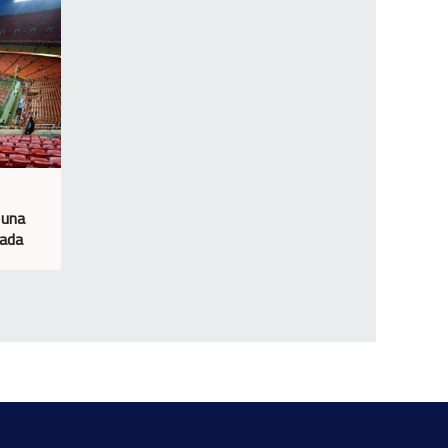
 una
rada