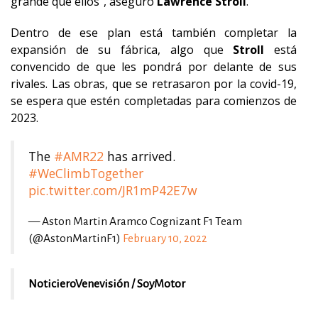
grande que ellos", aseguró
Lawrence Stroll
.
Dentro de ese plan está también completar la
expansión de su fábrica, algo que
Stroll
está
convencido de que les pondrá por delante de sus
rivales. Las obras, que se retrasaron por la covid-19,
se espera que estén completadas para comienzos de
2023.
The
#AMR22
has arrived.
#WeClimbTogether
pic.twitter.com/JR1mP42E7w
— Aston Martin Aramco Cognizant F1 Team
(@AstonMartinF1)
February 10, 2022
NoticieroVenevisión / SoyMotor