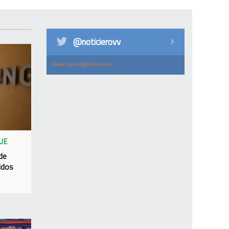
@noticierovv
Tweets por el @noticierovv.
JE
 de
idos