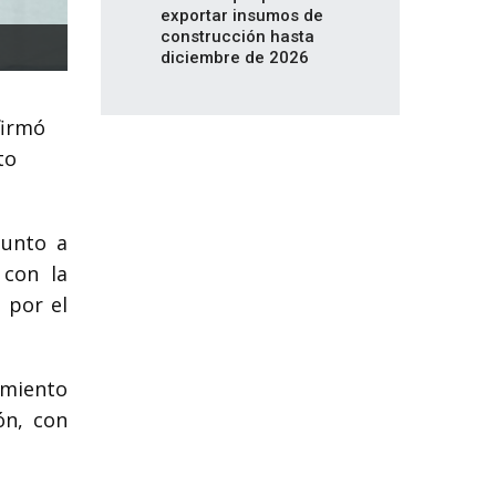
exportar insumos de
construcción hasta
diciembre de 2026
firmó
to
junto a
 con la
 por el
imiento
ón, con