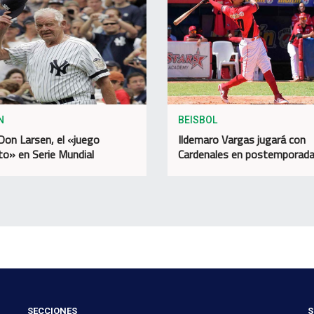
N
BEISBOL
Don Larsen, el «juego
Ildemaro Vargas jugará con
to» en Serie Mundial
Cardenales en postemporad
SECCIONES
S