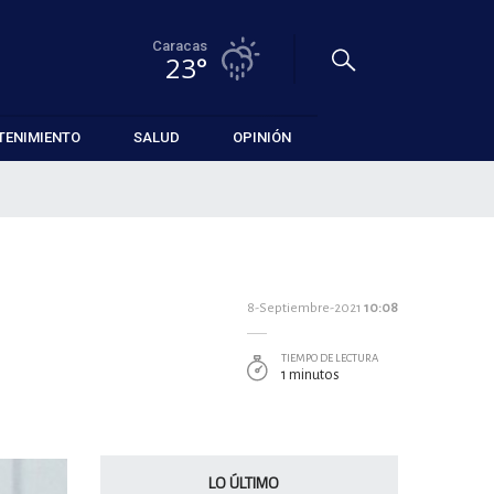
Caracas
23°
TENIMIENTO
SALUD
OPINIÓN
8-Septiembre-2021
10:08
TIEMPO DE LECTURA
1 minutos
LO ÚLTIMO