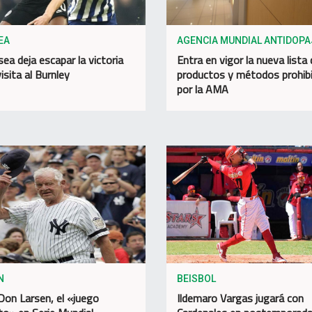
EA
AGENCIA MUNDIAL ANTIDOPA
sea deja escapar la victoria
Entra en vigor la nueva lista
isita al Burnley
productos y métodos prohib
por la AMA
N
BEISBOL
Don Larsen, el «juego
Ildemaro Vargas jugará con