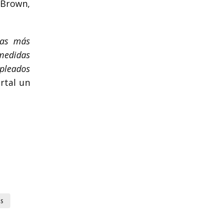
 Brown,
das más
 medidas
mpleados
ortal un
s