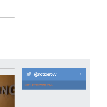
@noticierovv
Tweets por el @noticierovv.