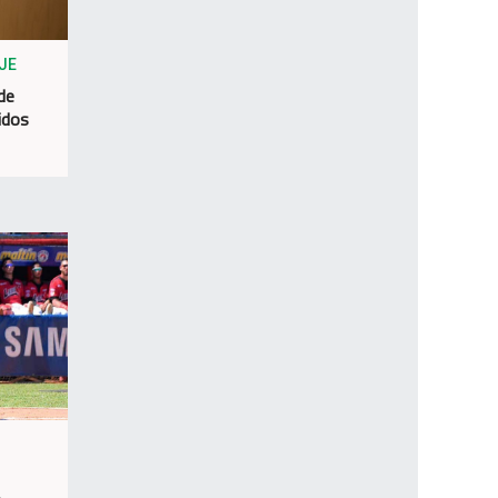
JE
 de
idos