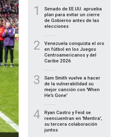
1
Senado de EE.UU. aprueba
plan para evitar un cierre
de Gobierno antes de las
elecciones
2
Venezuela conquista el oro
en fútbol en los Juegos
Centroamericanos y del
Caribe 2026
3
Sam Smith vuelve a hacer
de la vulnerabilidad su
mejor canción con 'When
He's Gone'
4
Ryan Castro y Feid se
reencuentran en 'Mentira',
su tercera colaboración
juntos