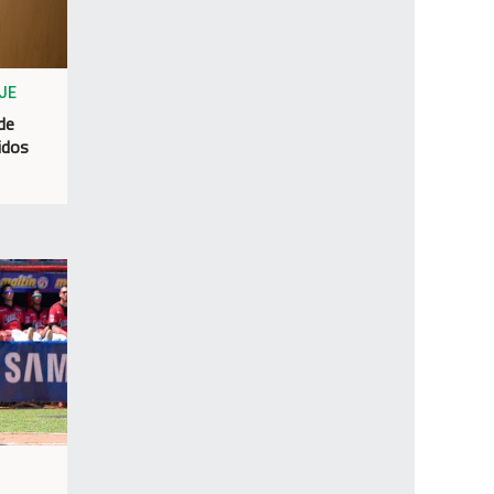
JE
 de
idos