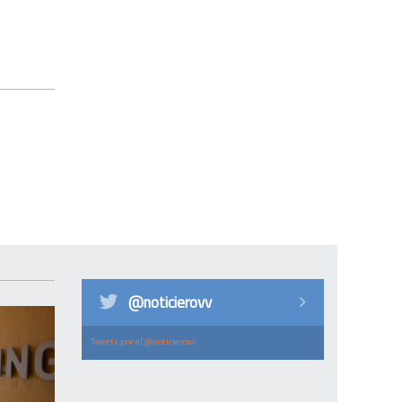
@noticierovv
Tweets por el @noticierovv.