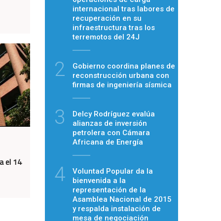
internacional tras labores de
recuperación en su
infraestructura tras los
terremotos del 24J
2
Gobierno coordina planes de
reconstrucción urbana con
firmas de ingeniería sísmica
3
Delcy Rodríguez evalúa
alianzas de inversión
petrolera con Cámara
Africana de Energía
a el 14
4
Voluntad Popular da la
bienvenida a la
representación de la
Asamblea Nacional de 2015
y respalda instalación de
mesa de negociación