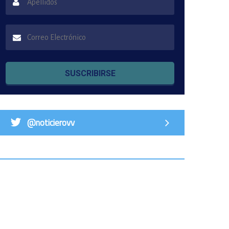
SUSCRIBIRSE
@noticierovv