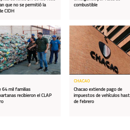
an que no se permitió la
combustible
 de CIDH
CHACAO
 64 mil familias
Chacao extiende pago de
artanas recibieron el CLAP
impuestos de vehículos hast
ro
de febrero