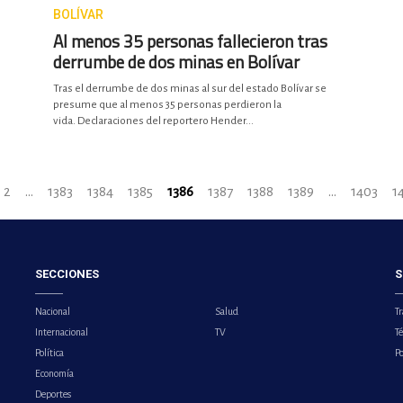
BOLÍVAR
Al menos 35 personas fallecieron tras
derrumbe de dos minas en Bolívar
Tras el derrumbe de dos minas al sur del estado Bolívar se
presume que al menos 35 personas perdieron la
vida. Declaraciones del reportero Hender...
2
...
1383
1384
1385
1386
1387
1388
1389
...
1403
1
SECCIONES
S
Nacional
Salud
Tr
Internacional
TV
T
Política
Po
Economía
Deportes