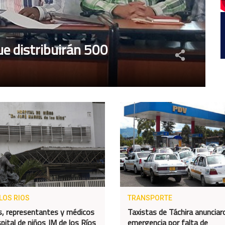
ue distribuirán 500
LOS RIOS
TRANSPORTE
, representantes y médicos
Taxistas de Táchira anunciar
spital de niños JM de los Ríos
emergencia por falta de