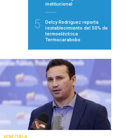
institucional
5
Delcy Rodríguez reporta
restablecimiento del 50% de
termoeléctrica
Termocarabobo
VENEZUELA