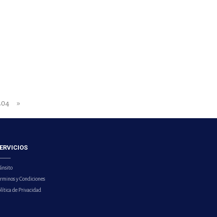
404
»
ERVICIOS
ánsito
érminos y Condiciones
lítica de Privacidad