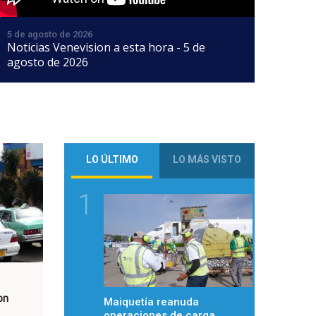
5 de agosto de 2026
Noticias Venevision a esta hora - 5 de
agosto de 2026
LO ÚLTIMO
LO MÁS VISTO
1
on
Maiquetía reanuda
operaciones de carga