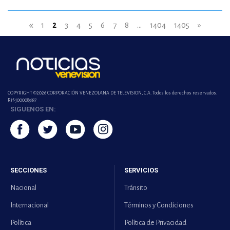
«
1
2
3
4
5
6
7
8
...
1404
1405
»
COPYRIGHT ©2026 CORPORACIÓN VENEZOLANA DE TELEVISION, C.A. Todos los derechos reservados.
Rif-j000089337
SIGUENOS EN:
SECCIONES
SERVICIOS
Nacional
Tránsito
Internacional
Términos y Condiciones
Política
Política de Privacidad