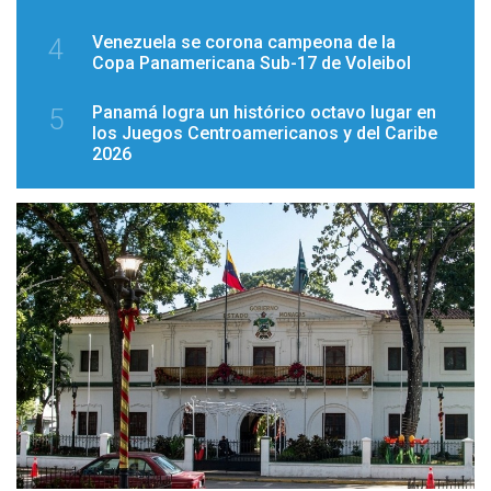
Venezuela se corona campeona de la
4
Copa Panamericana Sub-17 de Voleibol
Panamá logra un histórico octavo lugar en
5
los Juegos Centroamericanos y del Caribe
2026