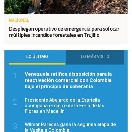
NACIONAL
Despliegan operativo de emergencia para sofocar
múltiples incendios forestales en Trujillo
LO ÚLTIMO
LO MÁS VISTO
Venezuela ratifica disposición para la
1
reactivación comercial con Colombia
bajo el principio de soberanía
Presidente Abelardo de la Espriella
2
acompaña el cierre de la Feria de las
Flores en Medellín
Wilmar Paredes gana la segunda etapa de
3
la Vuelta a Colombia