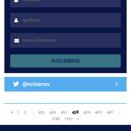
SUSCRIBIRSE
@noticierovv
«
1
2
...
455
456
457
458
459
460
461
...
1196
1197
»