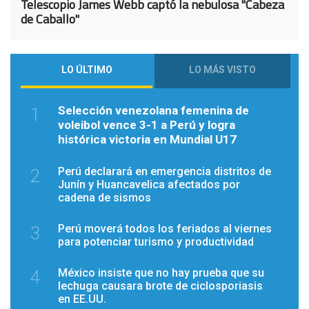
Telescopio James Webb captó la nebulosa "Cabeza
de Caballo"
LO ÚLTIMO
LO MÁS VISTO
Selección venezolana femenina de
1
voleibol vence 3-1 a Perú y logra
histórica victoria en Mundial U17
Perú declarará en emergencia distritos de
2
Junín y Huancavelica afectados por
cadena de sismos
Perú moverá todos los feriados al viernes
3
para potenciar turismo y productividad
México insiste que no hay prueba que su
4
lechuga causara brote de ciclosporiasis
en EE.UU.