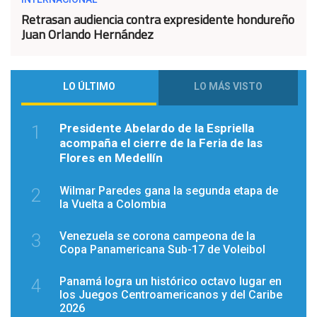
Retrasan audiencia contra expresidente hondureño
Juan Orlando Hernández
LO ÚLTIMO
LO MÁS VISTO
Presidente Abelardo de la Espriella
1
acompaña el cierre de la Feria de las
Flores en Medellín
Wilmar Paredes gana la segunda etapa de
2
la Vuelta a Colombia
Venezuela se corona campeona de la
3
Copa Panamericana Sub-17 de Voleibol
Panamá logra un histórico octavo lugar en
4
los Juegos Centroamericanos y del Caribe
2026