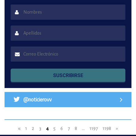
SUSCRIBIRSE
@noticierovv
«
1
2
3
4
5
6
7
8
...
1197
1198
»