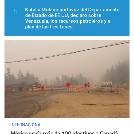
Natalia Molano portavoz del Departamento
5
de Estado de EE.UU, declaró sobre
Venezuela, los recursos petroleros y el
plan de las tres fases
INTERNACIONAL
México envía más de 100 efectivos a Canadá