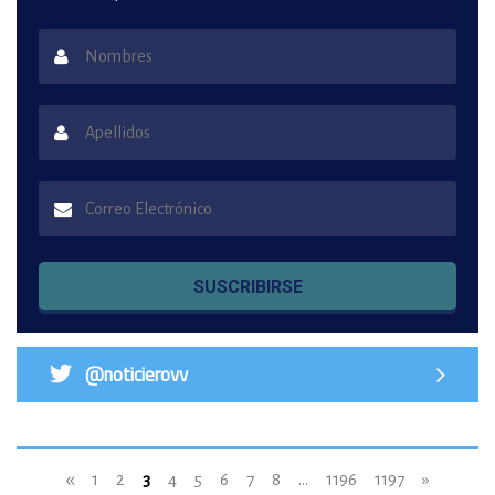
SUSCRIBIRSE
@noticierovv
«
1
2
3
4
5
6
7
8
...
1196
1197
»