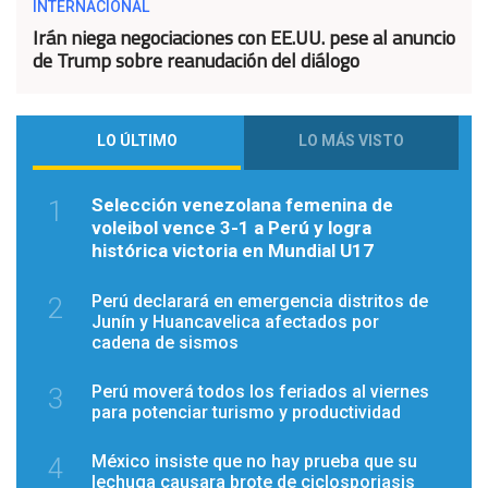
INTERNACIONAL
Irán niega negociaciones con EE.UU. pese al anuncio
de Trump sobre reanudación del diálogo
LO ÚLTIMO
LO MÁS VISTO
Selección venezolana femenina de
1
voleibol vence 3-1 a Perú y logra
histórica victoria en Mundial U17
Perú declarará en emergencia distritos de
2
Junín y Huancavelica afectados por
cadena de sismos
Perú moverá todos los feriados al viernes
3
para potenciar turismo y productividad
México insiste que no hay prueba que su
4
lechuga causara brote de ciclosporiasis