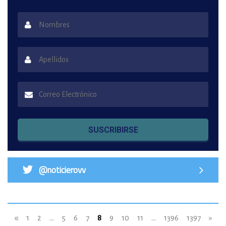
SUSCRIBIRSE
@noticierovv
«
1
2
...
5
6
7
8
9
10
11
...
1396
1397
»