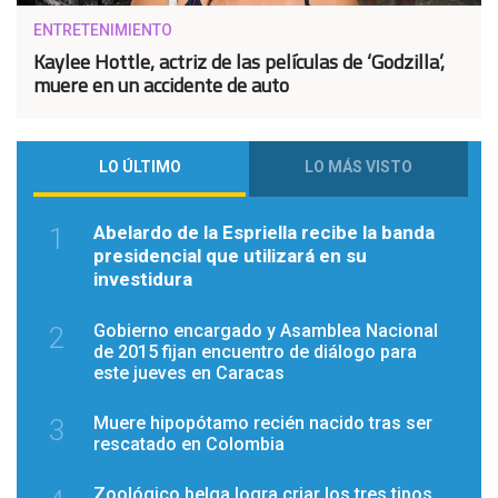
ENTRETENIMIENTO
Kaylee Hottle, actriz de las películas de ‘Godzilla’,
muere en un accidente de auto
LO ÚLTIMO
LO MÁS VISTO
Abelardo de la Espriella recibe la banda
1
presidencial que utilizará en su
investidura
Gobierno encargado y Asamblea Nacional
2
de 2015 fijan encuentro de diálogo para
este jueves en Caracas
Muere hipopótamo recién nacido tras ser
3
rescatado en Colombia
Zoológico belga logra criar los tres tipos