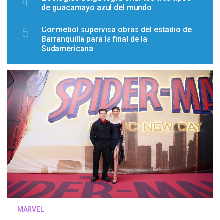
4
de guacamayo azul del mundo
Conmebol supervisa obras del estadio de
5
Barranquilla para la final de la
Sudamericana
MARVEL