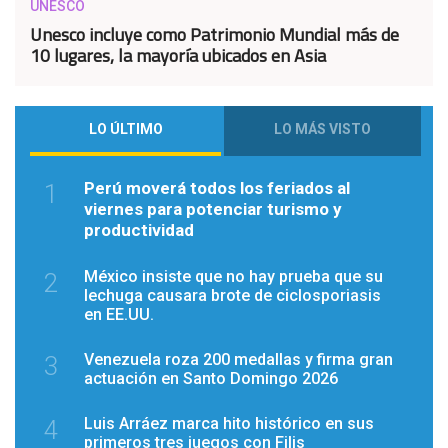
UNESCO
Unesco incluye como Patrimonio Mundial más de
10 lugares, la mayoría ubicados en Asia
LO ÚLTIMO
LO MÁS VISTO
Perú moverá todos los feriados al
1
viernes para potenciar turismo y
productividad
México insiste que no hay prueba que su
2
lechuga causara brote de ciclosporiasis
en EE.UU.
Venezuela roza 200 medallas y firma gran
3
actuación en Santo Domingo 2026
Luis Arráez marca hito histórico en sus
4
primeros tres juegos con Filis