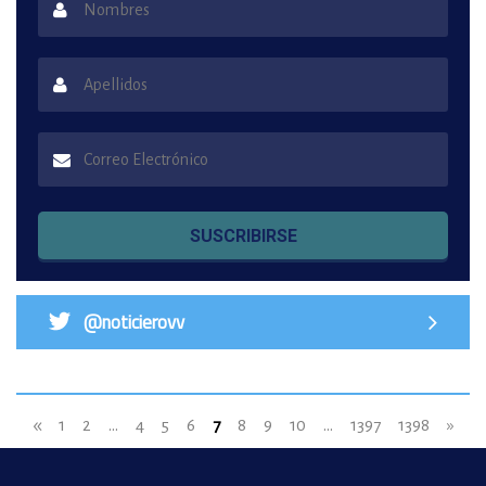
SUSCRIBIRSE
@noticierovv
«
1
2
...
4
5
6
7
8
9
10
...
1397
1398
»