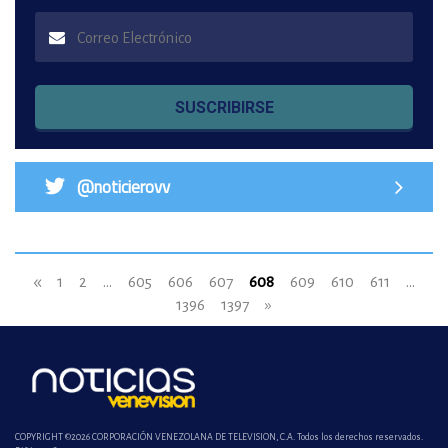
SUSCRIBIRSE
@noticierovv
«
1
2
...
605
606
607
608
609
610
611
...
1396
1397
»
COPYRIGHT ©2026 CORPORACIÓN VENEZOLANA DE TELEVISION, C.A. Todos los derechos reservados.