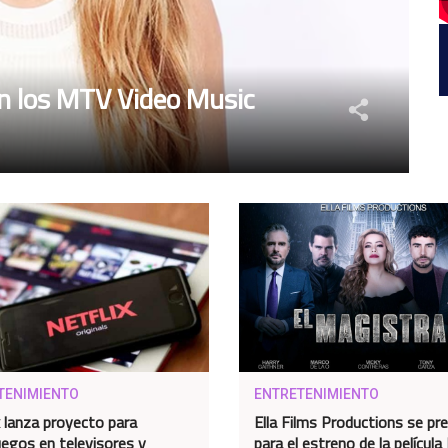
n los MTV Video Music
TENIMIENTO
ENTRETENIMIENTO
x lanza proyecto para
Ella Films Productions se pr
uegos en televisores y
para el estreno de la película 