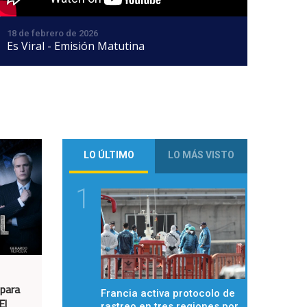
18 de febrero de 2026
Es Viral - Emisión Matutina
LO ÚLTIMO
LO MÁS VISTO
1
epara
Francia activa protocolo de
El
rastreo en tres regiones por