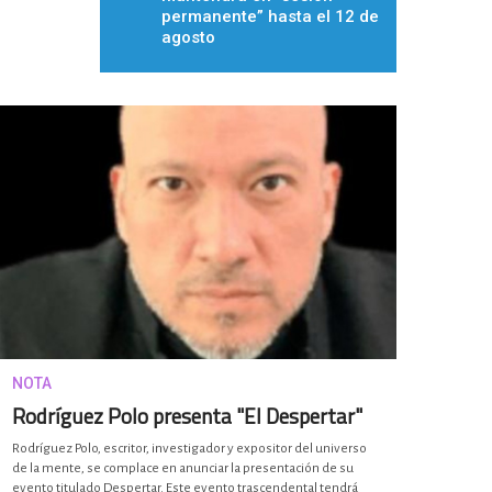
permanente” hasta el 12 de
agosto
NOTA
Rodríguez Polo presenta "El Despertar"
Rodríguez Polo, escritor, investigador y expositor del universo
de la mente, se complace en anunciar la presentación de su
evento titulado Despertar. Este evento trascendental tendrá