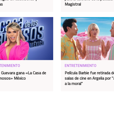
as
Magistral
TENIMIENTO
ENTRETENIMIENTO
Guevara gana «La Casa de
Película Barbie fue retirada d
amosos» México
salas de cine en Argelia por 
a la moral"