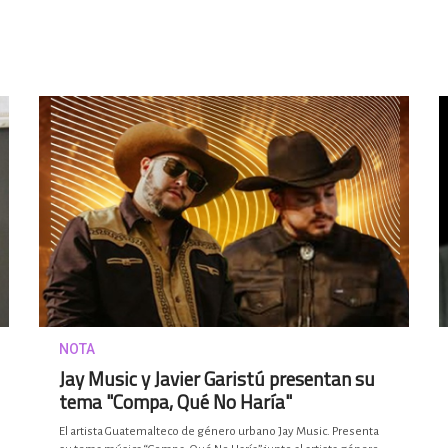
NOTA
Jay Music y Javier Garistú presentan su
tema "Compa, Qué No Haría"
El artista Guatemalteco de género urbano Jay Music. Presenta