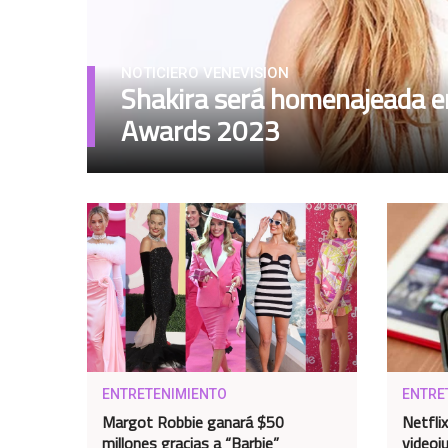
NOTICIERO VENEVISION
Shakira será homenajeada e
Awards 2023
ENTRETENIMIENTO
ENTRE
Margot Robbie ganará $50
Netfli
millones gracias a “Barbie”
videoj