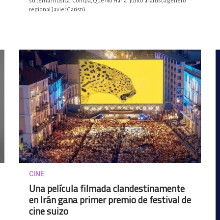
su tema música “Compa, Qué No Haría” junto al artista género
regional Javier Garistú...
CINE
Una película filmada clandestinamente
en Irán gana primer premio de festival de
cine suizo