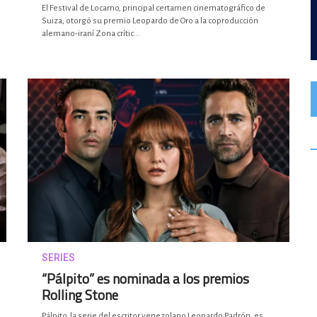
El Festival de Locarno, principal certamen cinematográfico de
Suiza, otorgó su premio Leopardo de Oro a la coproducción
alemano-iraní Zona crític...
SERIES
“Pálpito” es nominada a los premios
Rolling Stone
Pálpito, la serie del escritor venezolano Leonardo Padrón, es