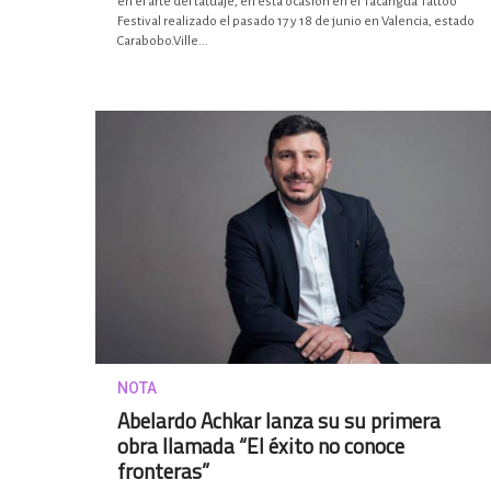
en el arte del tatuaje, en esta ocasión en el Tacarigua Tattoo
Festival realizado el pasado 17 y 18 de junio en Valencia, estado
Carabobo.Ville...
NOTA
Abelardo Achkar lanza su su primera
obra llamada “El éxito no conoce
fronteras”