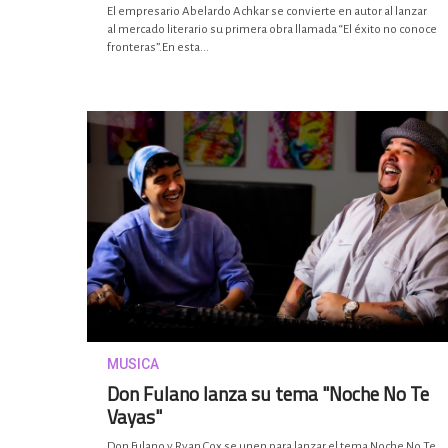
El empresario Abelardo Achkar se convierte en autor al lanzar
al mercado literario su primera obra llamada “El éxito no conoce
fronteras”.En esta...
MUSICA
Don Fulano lanza su tema "Noche No Te
Vayas"
Don Fulano y Ryan Cox se unen para lanzar el tema Noche No Te