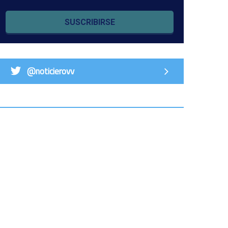
SUSCRIBIRSE
@noticierovv