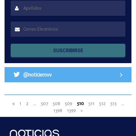
SUSCRIBIRSE
@noticierovv
«
1
2
...
507
508
509
510
511
512
513
...
1398
1399
»