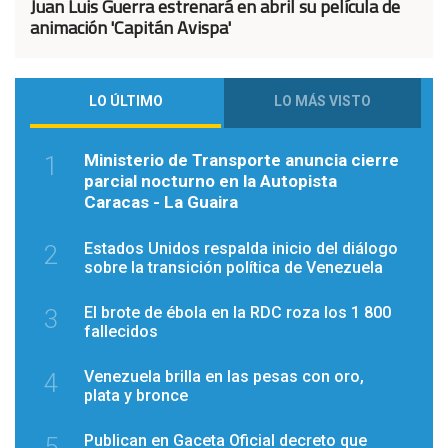
Juan Luis Guerra estrenará en abril su película de
animación 'Capitán Avispa'
LO ÚLTIMO
LO MÁS VISTO
Ministerio de Transporte anuncia cierre
1
parcial nocturno en la Autopista
Caracas - La Guaira
Estados Unidos respalda inicio del diálogo
2
sobre la transición política de Venezuela
El brote de ébola en la RDC roza los 1 800
3
fallecidos
Venezuela brilla en las pesas con oro,
4
plata y bronce
Publican en Gaceta Oficial decreto que
5