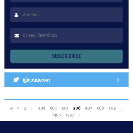
SUSCRIBIRSE
@noticierovv
«
1
2
...
503
504
505
506
507
508
509
...
1396
1397
»