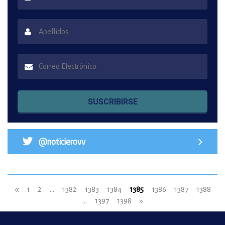
SUSCRIBIRSE
@noticierovv
«
1
2
...
1382
1383
1384
1385
1386
1387
1388
...
1397
1398
»