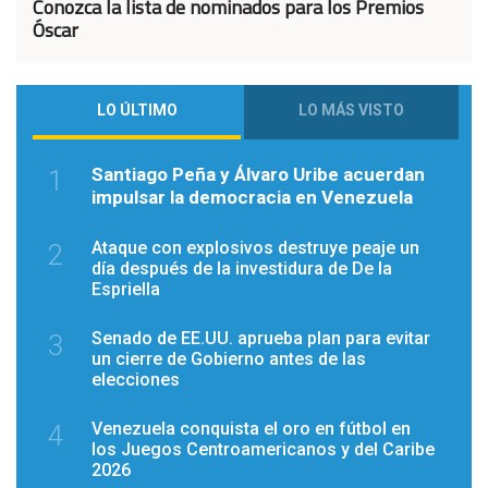
Conozca la lista de nominados para los Premios
Óscar
LO ÚLTIMO
LO MÁS VISTO
Santiago Peña y Álvaro Uribe acuerdan
1
impulsar la democracia en Venezuela
Ataque con explosivos destruye peaje un
2
día después de la investidura de De la
Espriella
Senado de EE.UU. aprueba plan para evitar
3
un cierre de Gobierno antes de las
elecciones
Venezuela conquista el oro en fútbol en
4
los Juegos Centroamericanos y del Caribe
2026