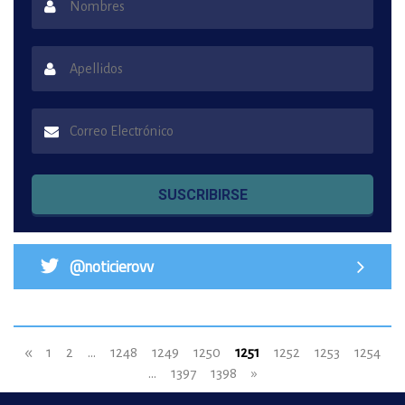
SUSCRIBIRSE
@noticierovv
«
1
2
...
1248
1249
1250
1251
1252
1253
1254
...
1397
1398
»