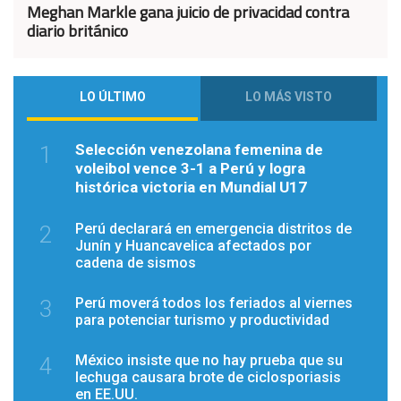
Meghan Markle gana juicio de privacidad contra
diario británico
LO ÚLTIMO
LO MÁS VISTO
Selección venezolana femenina de
1
voleibol vence 3-1 a Perú y logra
histórica victoria en Mundial U17
Perú declarará en emergencia distritos de
2
Junín y Huancavelica afectados por
cadena de sismos
Perú moverá todos los feriados al viernes
3
para potenciar turismo y productividad
México insiste que no hay prueba que su
4
lechuga causara brote de ciclosporiasis
en EE.UU.