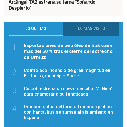
Arcángel TA2 estrena su tema "Soñando
Despierto"
LO ÚLTIMO
LO MÁS VISTO
Exportaciones de petróleo de Irak caen
1
más del 50 % tras el cierre del estrecho
de Ormuz
Controlado incendio de gran magnitud en
2
El Llanito, municipio Sucre
Ciscoh estrena su nuevo sencillo 'Mi Niña'
3
para enamorar a su fanaticada
Dos contactos del turista francoargentino
4
con hantavirus se suman al aislamiento en
España