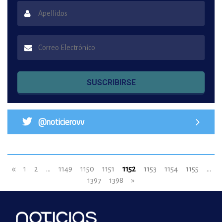
SUSCRIBIRSE
@noticierovv
«
1
2
...
1149
1150
1151
1152
1153
1154
1155
...
1397
1398
»