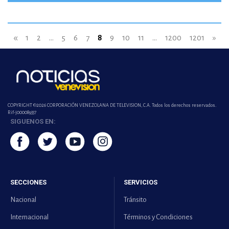
«
1
2
...
5
6
7
8
9
10
11
...
1200
1201
»
COPYRIGHT ©2026 CORPORACIÓN VENEZOLANA DE TELEVISION, C.A. Todos los derechos reservados.
Rif-j000089337
SIGUENOS EN:
SECCIONES
SERVICIOS
Nacional
Tránsito
Internacional
Términos y Condiciones