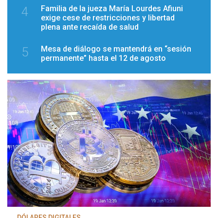
Familia de la jueza María Lourdes Afiuni
4
exige cese de restricciones y libertad
plena ante recaída de salud
Mesa de diálogo se mantendrá en “sesión
5
permanente” hasta el 12 de agosto
DÓLARES DIGITALES