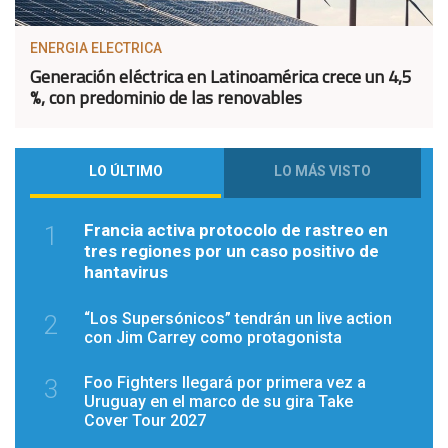
ENERGIA ELECTRICA
Generación eléctrica en Latinoamérica crece un 4,5
%, con predominio de las renovables
LO ÚLTIMO
LO MÁS VISTO
Francia activa protocolo de rastreo en
1
tres regiones por un caso positivo de
hantavirus
“Los Supersónicos” tendrán un live action
2
con Jim Carrey como protagonista
Foo Fighters llegará por primera vez a
3
Uruguay en el marco de su gira Take
Cover Tour 2027