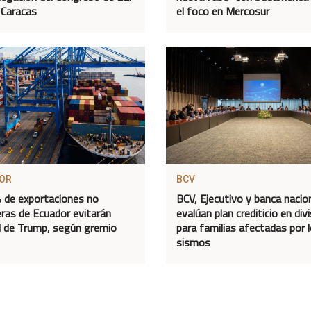
 Caracas
el foco en Mercosur
OR
BCV
% de exportaciones no
BCV, Ejecutivo y banca nacio
eras de Ecuador evitarán
evalúan plan crediticio en div
l de Trump, según gremio
para familias afectadas por 
sismos