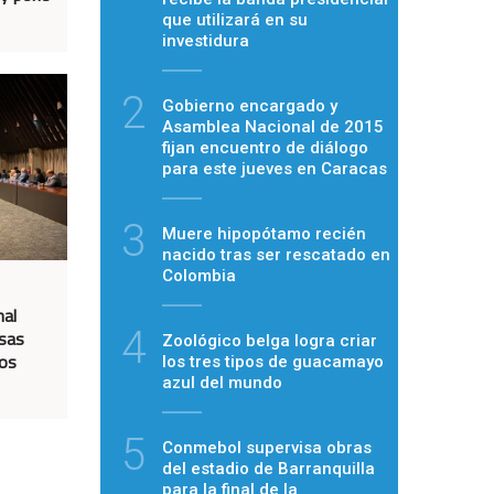
que utilizará en su
investidura
2
Gobierno encargado y
Asamblea Nacional de 2015
fijan encuentro de diálogo
para este jueves en Caracas
3
Muere hipopótamo recién
nacido tras ser rescatado en
Colombia
nal
4
isas
Zoológico belga logra criar
los
los tres tipos de guacamayo
azul del mundo
5
Conmebol supervisa obras
del estadio de Barranquilla
para la final de la