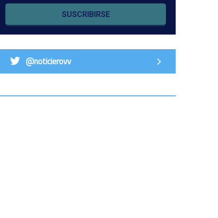
SUSCRIBIRSE
@noticierovv