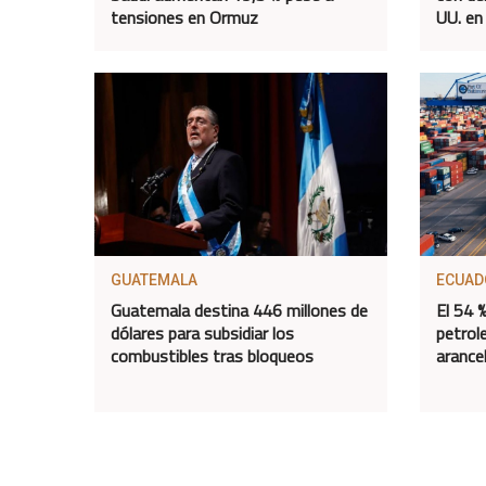
tensiones en Ormuz
UU. en
GUATEMALA
ECUAD
Guatemala destina 446 millones de
El 54 
dólares para subsidiar los
petrol
combustibles tras bloqueos
arance