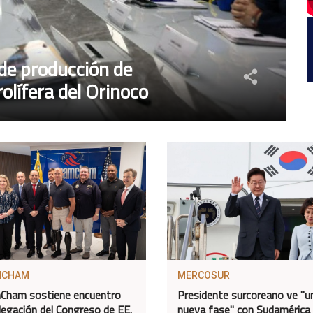
de producción de
olífera del Orinoco
MCHAM
MERCOSUR
Cham sostiene encuentro
Presidente surcoreano ve "u
legación del Congreso de EE.
nueva fase" con Sudamérica