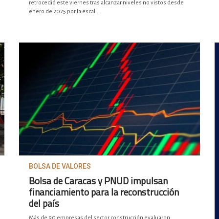
retrocedió este viernes tras alcanzar niveles no vistos desde
enero de 2025 por la escal...
BOLSA DE VALORES
Bolsa de Caracas y PNUD impulsan
financiamiento para la reconstrucción
del país
Más de 90 empresas del sector construcción evaluaron