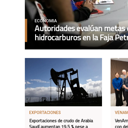
ECONOMIA
Autoridades evalúan metas 
hidrocarburos en la Faja Petr
EXPORTACIONES
VENA
Exportaciones de crudo de Arabia
VenAm
Saudí aumentan 19,5 % pese a
con de