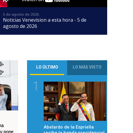
5 de agosto de 2026
Noticias Venevision a esta hora - 5 de
agosto de 2026
LO ÚLTIMO
LO MÁS VISTO
1
na
Abelardo de la Espriella
 y pone
recibe la banda presidencial