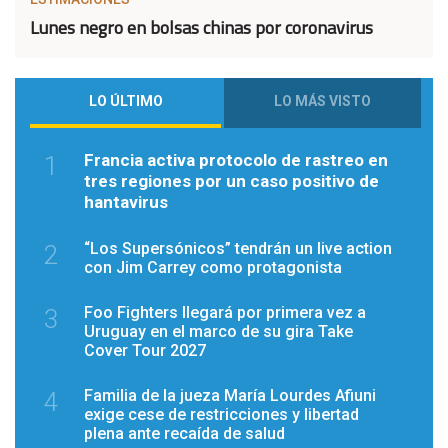
Lunes negro en bolsas chinas por coronavirus
LO ÚLTIMO
LO MÁS VISTO
Francia activa protocolo de rastreo en
1
tres regiones por un caso positivo de
hantavirus
“Los Supersónicos” tendrán un live action
2
con Jim Carrey como protagonista
Foo Fighters llegará por primera vez a
3
Uruguay en el marco de su gira Take
Cover Tour 2027
Familia de la jueza María Lourdes Afiuni
4
exige cese de restricciones y libertad
plena ante recaída de salud