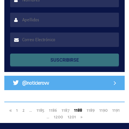
SUSCRIBIRSE
@noticierovv
«
1
2
...
1185
1186
1187
1188
1189
1190
1191
...
1200
1201
»