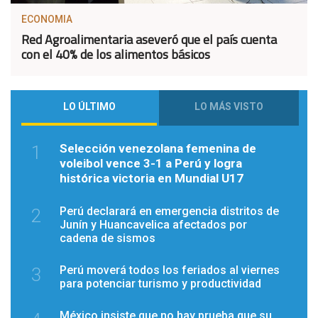
ECONOMIA
Red Agroalimentaria aseveró que el país cuenta
con el 40% de los alimentos básicos
LO ÚLTIMO
LO MÁS VISTO
Selección venezolana femenina de
1
voleibol vence 3-1 a Perú y logra
histórica victoria en Mundial U17
Perú declarará en emergencia distritos de
2
Junín y Huancavelica afectados por
cadena de sismos
Perú moverá todos los feriados al viernes
3
para potenciar turismo y productividad
México insiste que no hay prueba que su