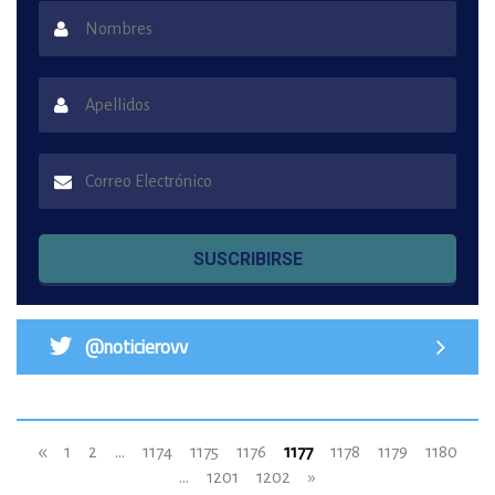
SUSCRIBIRSE
@noticierovv
«
1
2
...
1174
1175
1176
1177
1178
1179
1180
...
1201
1202
»