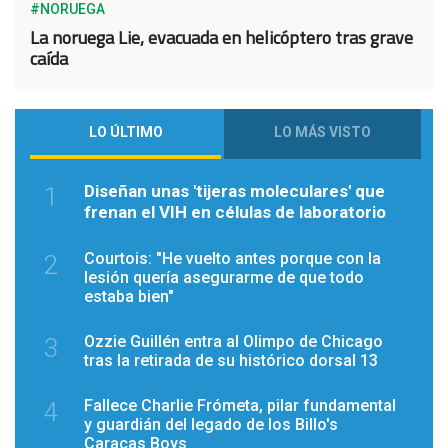
#NORUEGA
La noruega Lie, evacuada en helicóptero tras grave
caída
LO ÚLTIMO
LO MÁS VISTO
Diseñan unas 'tijeras moleculares' que
1
frenan el VIH en células de laboratorio
Courtois: "He vuelto antes porque con la
2
lesión quería asegurarme de que todo
estaba bien"
Ozzie Guillén entra al Olimpo de Chicago
3
tras la retirada de su histórico dorsal 13
Fallece Charlie Frómeta, pilar fundamental
4
y guardián del legado de los Billo's
Caracas Boys