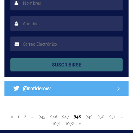
SUSCRIBIRSE
@noticierovv
«
1
2
...
945
946
947
948
949
950
951
...
1071
1072
»