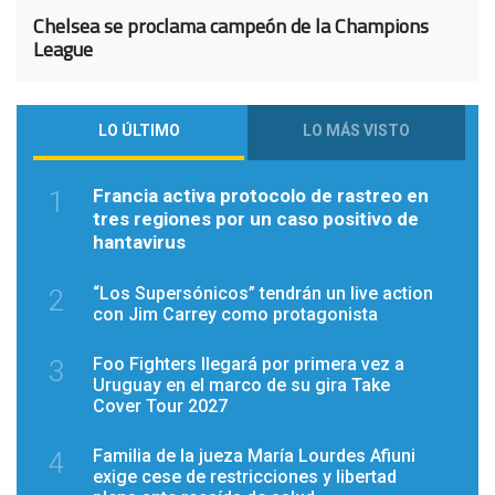
Chelsea se proclama campeón de la Champions
League
LO ÚLTIMO
LO MÁS VISTO
Francia activa protocolo de rastreo en
1
tres regiones por un caso positivo de
hantavirus
“Los Supersónicos” tendrán un live action
2
con Jim Carrey como protagonista
Foo Fighters llegará por primera vez a
3
Uruguay en el marco de su gira Take
Cover Tour 2027
Familia de la jueza María Lourdes Afiuni
4
exige cese de restricciones y libertad