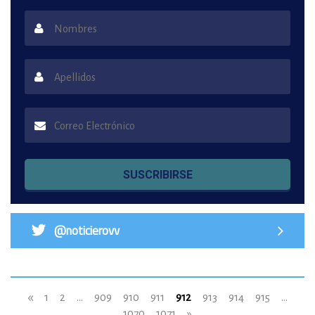
SUSCRIBIRSE
@noticierovv
«
1
2
...
909
910
911
912
913
914
915
...
1070
1071
»