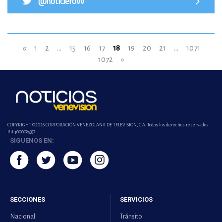
@noticierovv
«
1
2
...
15
16
17
18
19
20
21
...
1071
1072
»
COPYRIGHT ©2026 CORPORACIÓN VENEZOLANA DE TELEVISION, C.A. Todos los derechos reservados.
Rif-j000089337
SIGUENOS EN:
SECCIONES
SERVICIOS
Nacional
Tránsito