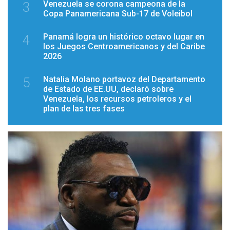
Venezuela se corona campeona de la
3
Copa Panamericana Sub-17 de Voleibol
Panamá logra un histórico octavo lugar en
4
los Juegos Centroamericanos y del Caribe
2026
Natalia Molano portavoz del Departamento
5
de Estado de EE.UU, declaró sobre
Venezuela, los recursos petroleros y el
plan de las tres fases