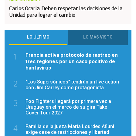
Carlos Ocariz: Deben respetar las decisiones de la
Unidad para lograr el cambio
LO ÚLTIMO
LO MÁS VISTO
Francia activa protocolo de rastreo en
1
tres regiones por un caso positivo de
hantavirus
“Los Supersónicos” tendrán un live action
2
con Jim Carrey como protagonista
Foo Fighters llegará por primera vez a
3
Uruguay en el marco de su gira Take
Cover Tour 2027
Familia de la jueza María Lourdes Afiuni
4
exige cese de restricciones y libertad