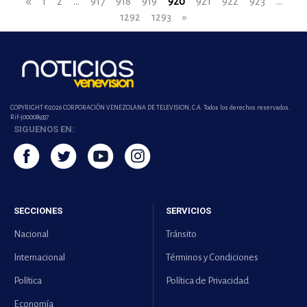
«
1
2
...
917
918
919
920
921
922
923
...
1292
1293
»
COPYRIGHT ©2026 CORPORACIÓN VENEZOLANA DE TELEVISION, C.A. Todos los derechos reservados.
Rif-j000089337
SIGUENOS EN:
SECCIONES
SERVICIOS
Nacional
Tránsito
Internacional
Términos y Condiciones
Política
Política de Privacidad
Economía