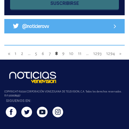
SUSCRIBIRSE
@noticierovv
«
1
2
...
5
6
7
8
9
10
11
...
1293
1294
»
COPYRIGHT ©2026 CORPORACIÓN VENEZOLANA DE TELEVISION, C.A. Todos los derechos reservados.
Rif-j000089337
SIGUENOS EN: