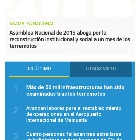
ASAMBLEA NACIONAL
Asamblea Nacional de 2015 aboga por la
reconstrucción institucional y social a un mes de los
terremotos
LO ÚLTIMO
LO MÁS VISTO
Más de 50 mil infraestructuras han sido
1
examinadas tras los terremotos
Avanzan labores para el restablecimiento
2
de operaciones en el Aeropuerto
Internacional de Maiquetía
Cuatro personas fallecen tras estrellarse
3