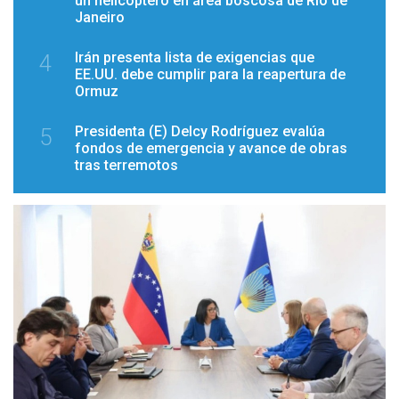
un helicóptero en área boscosa de Río de
Janeiro
Irán presenta lista de exigencias que
4
EE.UU. debe cumplir para la reapertura de
Ormuz
Presidenta (E) Delcy Rodríguez evalúa
5
fondos de emergencia y avance de obras
tras terremotos