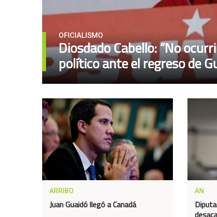
OFICIALISMO
Diosdado Cabello: “No ocurr
político ante el regreso de G
ARRIBO
AN
Juan Guaidó llegó a Canadá
Diputa
desaca