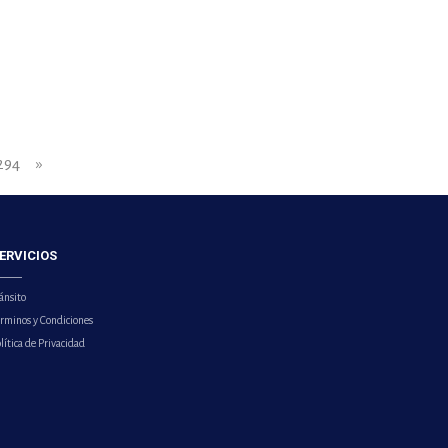
294
»
ERVICIOS
ánsito
érminos y Condiciones
lítica de Privacidad