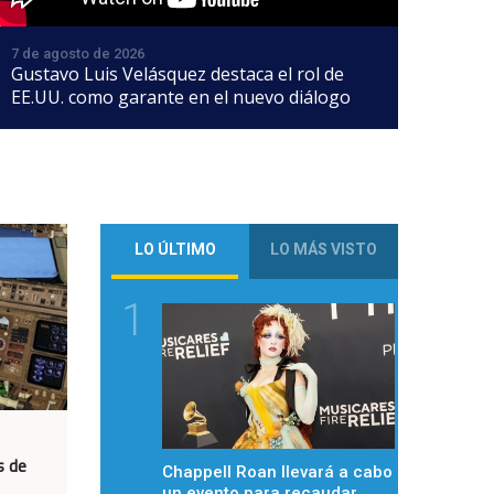
7 de agosto de 2026
Gustavo Luis Velásquez destaca el rol de
EE.UU. como garante en el nuevo diálogo
LO ÚLTIMO
LO MÁS VISTO
1
s de
Chappell Roan llevará a cabo
un evento para recaudar