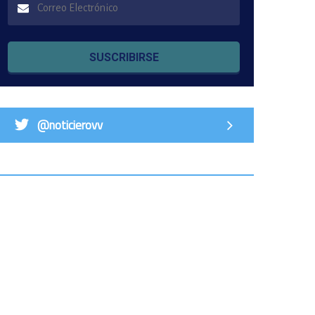
SUSCRIBIRSE
@noticierovv