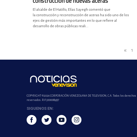
construcción de nuevas aceras
El alcalde de El Hatillo, Elías Sayegh comentó que
la construcción y reconstrucción de aceras ha sido uno de los
ejes de gestión más importantes en lo que refiere al
desarrollo de obras públicas reali...
«
1
COPYRIGHT ©2026 CORPORACIÓN VENEZOLANA DE TELEVISION, C.A. Todos los derechos
reservados. Rif-j000089337
SIGUENOS EN: