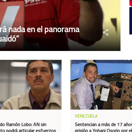
irá nada en el panorama
uaidó”
VENEZUELA
do Ramón Lobo: AN sin
Sentencian a más de 17 año
to podrá articular esfuerzos
prisión a Yohani Osorio por el