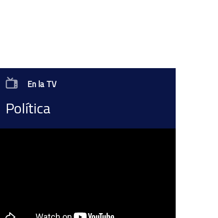
En la TV
Política