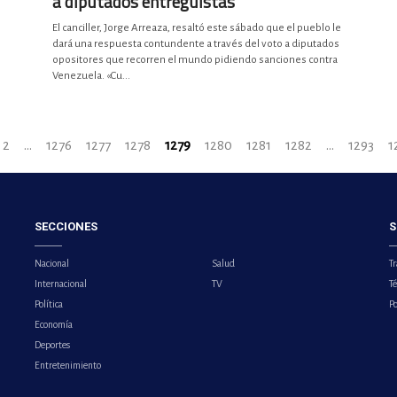
a diputados entreguistas
El canciller, Jorge Arreaza, resaltó este sábado que el pueblo le
dará una respuesta contundente a través del voto a diputados
opositores que recorren el mundo pidiendo sanciones contra
Venezuela. «Cu...
2
...
1276
1277
1278
1279
1280
1281
1282
...
1293
1
SECCIONES
S
Nacional
Salud
Tr
Internacional
TV
T
Política
Po
Economía
Deportes
Entretenimiento