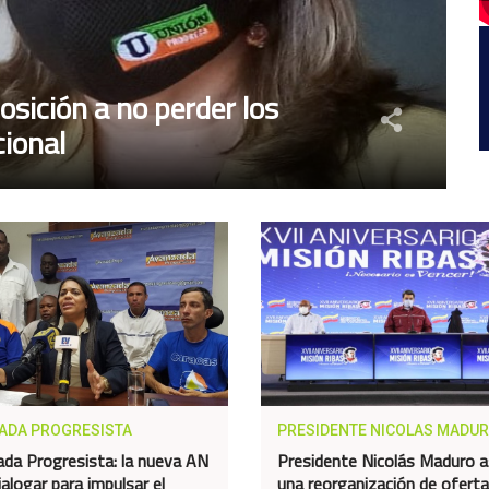
osición a no perder los
ional
ADA PROGRESISTA
PRESIDENTE NICOLAS MADU
da Progresista: la nueva AN
Presidente Nicolás Maduro 
alogar para impulsar el
una reorganización de ofert