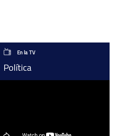
En la TV
Política