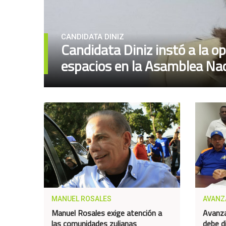
CANDIDATA DINIZ
Candidata Diniz instó a la op
espacios en la Asamblea Nac
MANUEL ROSALES
AVANZ
Manuel Rosales exige atención a
Avanza
las comunidades zulianas
debe di