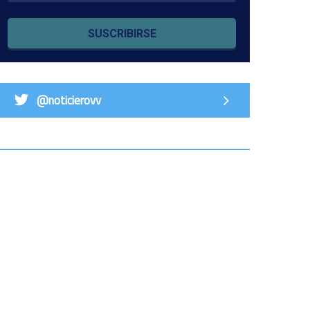
SUSCRIBIRSE
@noticierovv