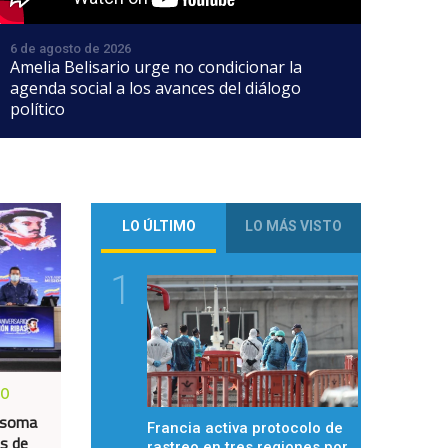
6 de agosto de 2026
Amelia Belisario urge no condicionar la
agenda social a los avances del diálogo
político
LO ÚLTIMO
LO MÁS VISTO
1
RO
asoma
Francia activa protocolo de
as de
rastreo en tres regiones por