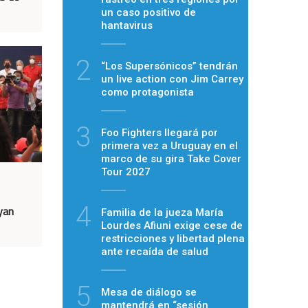
un caso positivo de
hantavirus
2
“Los Supersónicos” tendrán
un live action con Jim Carrey
como protagonista
3
Foo Fighters llegará por
primera vez a Uruguay en el
marco de su gira Take Cover
Tour 2027
4
yan
Familia de la jueza María
Lourdes Afiuni exige cese de
restricciones y libertad plena
ante recaída de salud
5
Mesa de diálogo se
mantendrá en “sesión