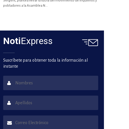
Sergent, plantea llevar la lucha del movimiento de inquilinos y
pobladores a la Asamblea N...
Noti
Express
Suscríbete para obtener toda la información al
instante