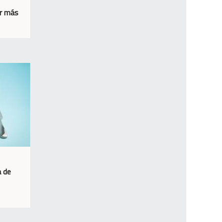
ir más
a de