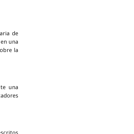
aria de
 en una
sobre la
nte una
cadores
scritos