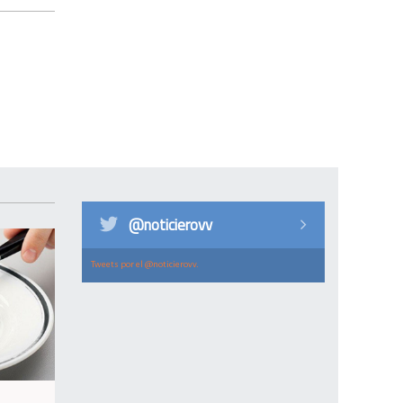
@noticierovv
Tweets por el @noticierovv.