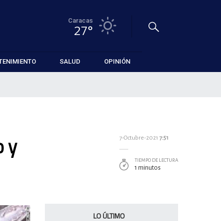
Caracas
27°
TENIMIENTO
SALUD
OPINIÓN
 y
7-Octubre-2021
7:51
TIEMPO DE LECTURA
1 minutos
LO ÚLTIMO