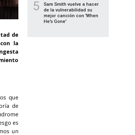
5
Sam Smith vuelve a hacer
de la vulnerabilidad su
mejor canción con 'When
He's Gone'
ltad de
 con la
ingesta
imiento
ños que
oría de
índrome
esgo es
imos un