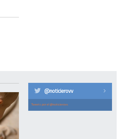
@noticierovv
Tweets por el @noticierovv.