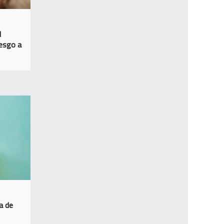
l
iesgo a
a de