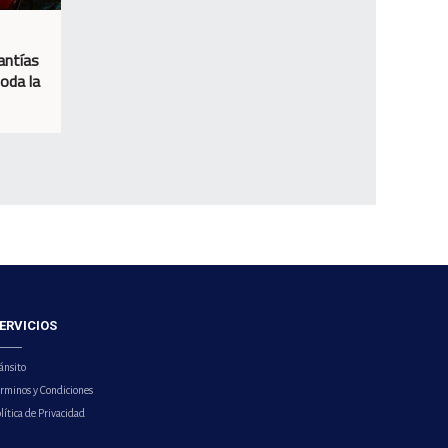
antías
oda la
ERVICIOS
ánsito
érminos y Condiciones
lítica de Privacidad