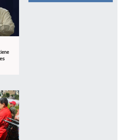
tiene
nes