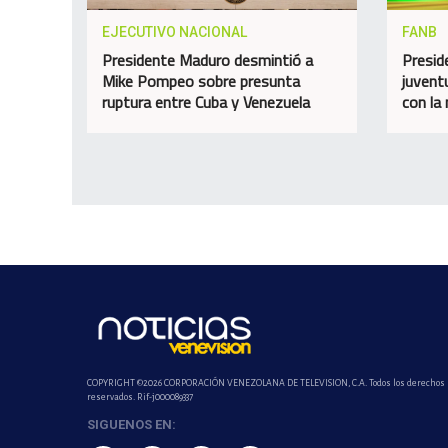
EJECUTIVO NACIONAL
FANB
Presidente Maduro desmintió a
Presid
Mike Pompeo sobre presunta
juvent
ruptura entre Cuba y Venezuela
con la
COPYRIGHT ©2026 CORPORACIÓN VENEZOLANA DE TELEVISION, C.A. Todos los derechos
reservados. Rif-j000089337
SIGUENOS EN: