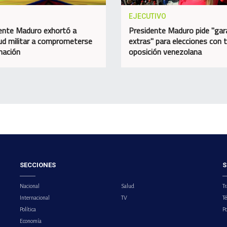
EJECUTIVO
ente Maduro exhortó a
Presidente Maduro pide "gar
ud militar a comprometerse
extras" para elecciones con t
 nación
oposición venezolana
SECCIONES
S
Nacional
Salud
Tr
Internacional
TV
T
Política
Po
Economía