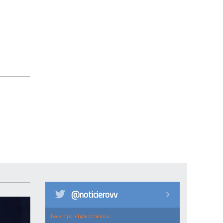
@noticierovv
Tweets por el @noticierovv.