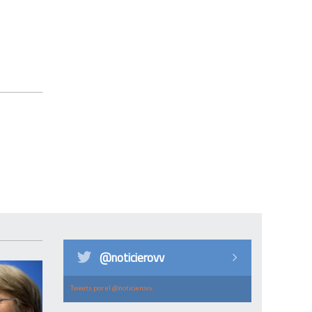
@noticierovv
Tweets por el @noticierovv.