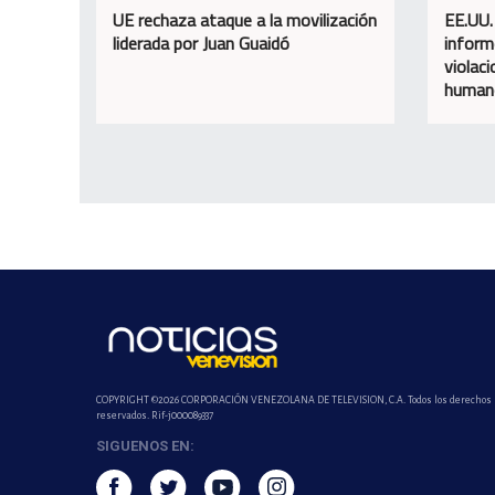
UE rechaza ataque a la movilización
EE.UU.
liderada por Juan Guaidó
inform
violac
human
COPYRIGHT ©2026 CORPORACIÓN VENEZOLANA DE TELEVISION, C.A. Todos los derechos
reservados. Rif-j000089337
SIGUENOS EN: