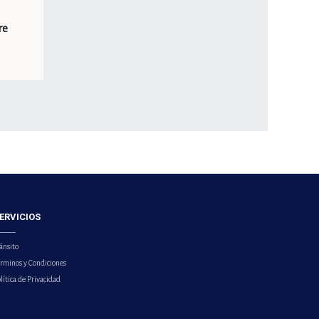
re
ERVICIOS
ánsito
érminos y Condiciones
lítica de Privacidad