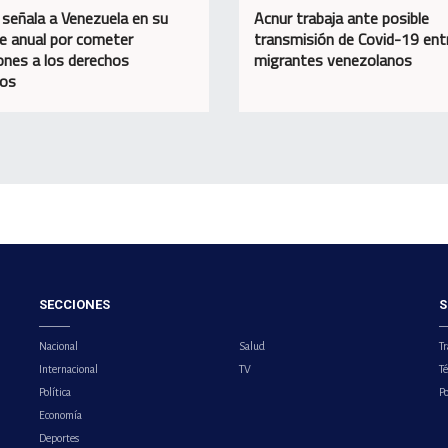
 señala a Venezuela en su
Acnur trabaja ante posible
e anual por cometer
transmisión de Covid-19 ent
iones a los derechos
migrantes venezolanos
os
SECCIONES
S
Nacional
Salud
Tr
Internacional
TV
T
Política
Po
Economía
Deportes