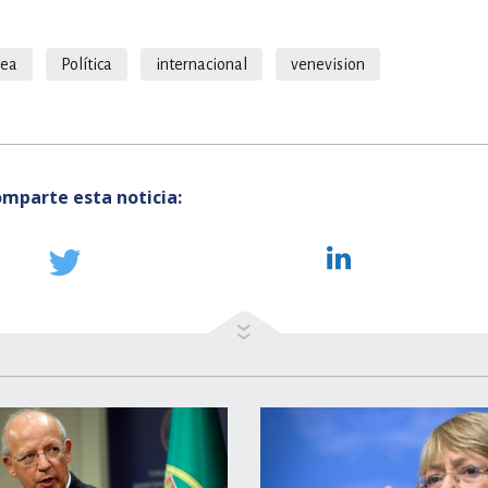
ea
Política
internacional
venevision
mparte esta noticia: