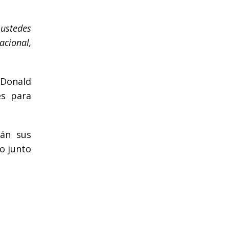
ustedes
acional,
 Donald
es para
rán sus
vo junto