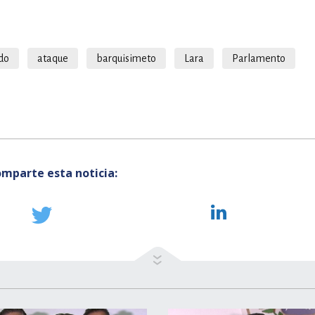
do
ataque
barquisimeto
Lara
Parlamento
mparte esta noticia: