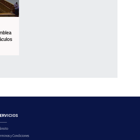
amblea
áculos
ERVICIOS
ánsito
érminos y Condiciones