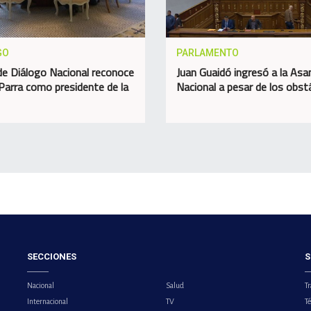
GO
PARLAMENTO
e Diálogo Nacional reconoce
Juan Guaidó ingresó a la As
 Parra como presidente de la
Nacional a pesar de los obst
SECCIONES
S
Nacional
Salud
Tr
Internacional
TV
T