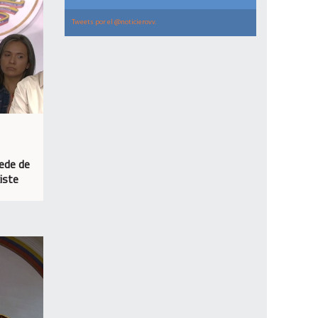
Tweets por el @noticierovv.
sede de
xiste