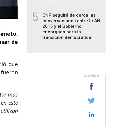
5
CNP seguirá de cerca las
conversaciones entre la AN
2015 y el Gobierno
encargado para la
simeto,
transición democrática
esar de
ció que
 fueron
COMPARTIR
ctor más
 en este
utilizan