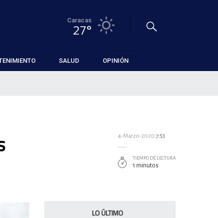
Caracas
27°
TENIMIENTO
SALUD
OPINIÓN
s
4-Marzo-2020
7:53
TIEMPO DE LECTURA
1 minutos
LO ÚLTIMO