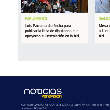
PARLAMENTO
DIALO
Luis Parra no dio fecha para
Mesa d
publicar la lista de diputados que
a Luis
apoyaron su instalación en la AN
AN
COPYRIGHT ©2026 CORPORACIÓN VENEZOLANA DE TELEVISION, C.A. Todos los derechos
reservados. Rif-j000089337