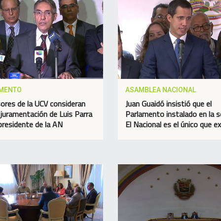
MENTO
ASAMBLEA NACIONAL
ores de la UCV consideran
Juan Guaidó insistió que el
” juramentación de Luis Parra
Parlamento instalado en la 
residente de la AN
El Nacional es el único que e