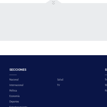
SECCIONES
S
Nacional
Salud
Tr
Internacional
TV
T
Política
Po
Economía
Deportes