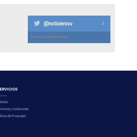
@noticierovv
Tweets por el @noticierovv.
ERVICIOS
ánsito
érminos y Condiciones
lítica de Privacidad