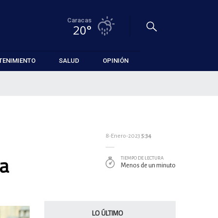
Caracas
20°
TENIMIENTO
SALUD
OPINIÓN
8-Enero-2023
5:34
ca
TIEMPO DE LECTURA
Menos de un minuto
LO ÚLTIMO