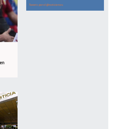
Tweets por el @noticierovv.
 en