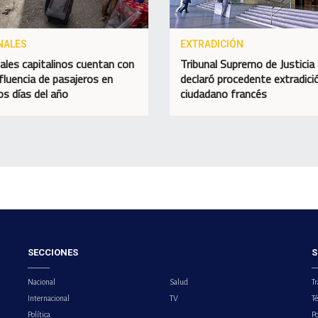
NALES
EXTRADICIÓN
ales capitalinos cuentan con
Tribunal Supremo de Justicia
fluencia de pasajeros en
declaró procedente extradici
os días del año
ciudadano francés
SECCIONES
S
Nacional
Salud
Tr
Internacional
TV
T
Política
Po