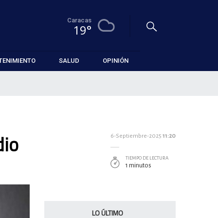
Caracas
19°
TENIMIENTO
SALUD
OPINIÓN
dio
6-Septiembre-2025
11:20
TIEMPO DE LECTURA
1 minutos
LO ÚLTIMO