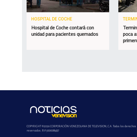
HOSPITAL DE COCHE
TERMI
Hospital de Coche contará con
Termin
unidad para pacientes quemados
poca a
primer
COPYRIGHT ©2026 CORPORACIÓN VENEZOLANA DE TELEVISION, C.A. Todos los derechos
reservados. Rif-j000089337