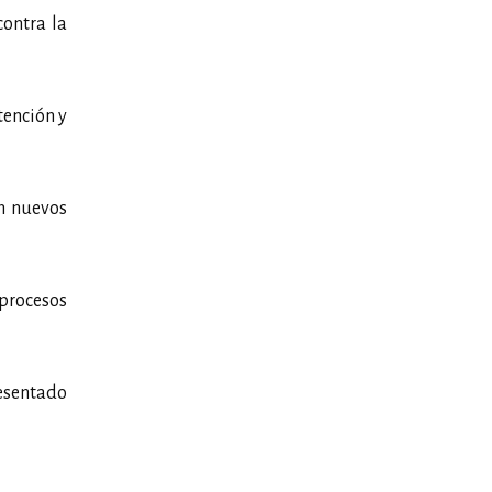
contra la
tención y
án nuevos
"procesos
resentado