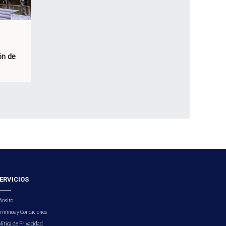
ón de
ERVICIOS
ánsito
érminos y Condiciones
lítica de Privacidad