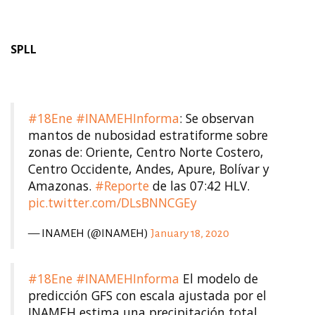
SPLL
#18Ene
#INAMEHInforma
: Se observan
mantos de nubosidad estratiforme sobre
zonas de: Oriente, Centro Norte Costero,
Centro Occidente, Andes, Apure, Bolívar y
Amazonas.
#Reporte
de las 07:42 HLV.
pic.twitter.com/DLsBNNCGEy
— INAMEH (@INAMEH)
January 18, 2020
#18Ene
#INAMEHInforma
El modelo de
predicción GFS con escala ajustada por el
INAMEH estima una precipitación total